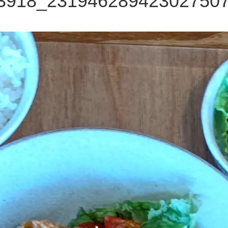
3918_23194628942302750