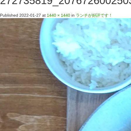
272735819_207672600250
Published
2022-01-27
at
1440 × 1440
in
ランチが好評です！