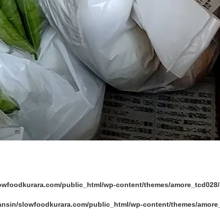
lowfoodkurara.com/public_html/wp-content/themes/amore_tcd02
ansin/slowfoodkurara.com/public_html/wp-content/themes/amor