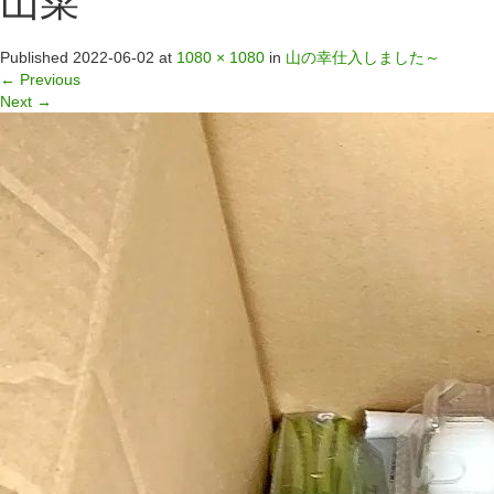
山菜
Published
2022-06-02
at
1080 × 1080
in
山の幸仕入しました～
←
Previous
Next
→