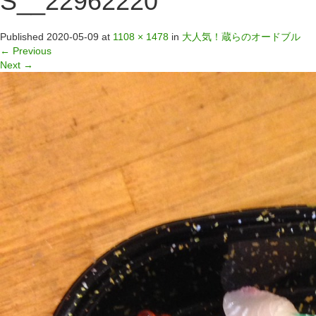
S__22962220
Published
2020-05-09
at
1108 × 1478
in
大人気！蔵らのオードブル
←
Previous
Next
→