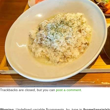
Trackbacks are closed, but you can
post a comment
.
Warning
: Undefined variable $comments_by_type in
/home/jansin/s