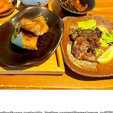
lowfoodkurara.com/public_html/wp-content/themes/amore_tcd02