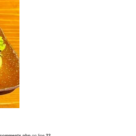
8/comments.php
on line
22