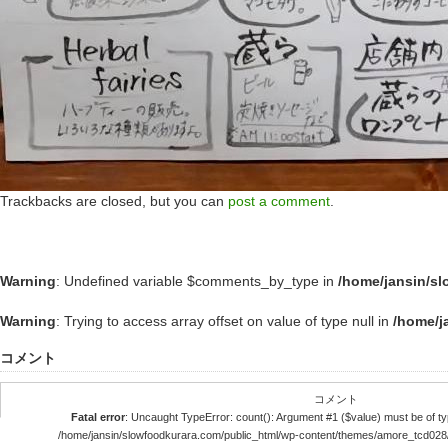
Trackbacks are closed, but you can
post a comment
.
Warning
: Undefined variable $comments_by_type in
/home/jansin/s
Warning
: Trying to access array offset on value of type null in
/home/j
コメント
コメント
Fatal error
: Uncaught TypeError: count(): Argument #1 ($value) must be of typ
/home/jansin/slowfoodkurara.com/public_html/wp-content/themes/amore_tcd028