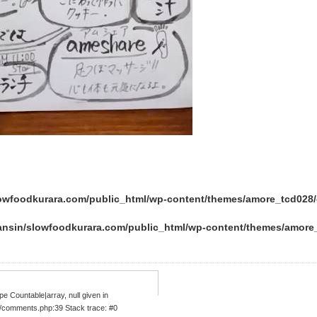
lowfoodkurara.com/public_html/wp-content/themes/amore_tcd02
ansin/slowfoodkurara.com/public_html/wp-content/themes/amor
e Countable|array, null given in
/comments.php:39 Stack trace: #0