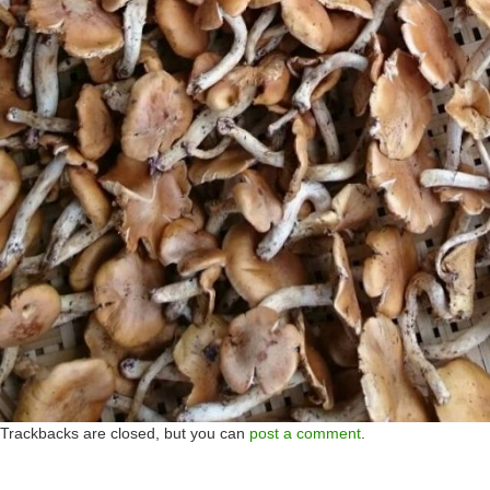
Trackbacks are closed, but you can
post a comment
.