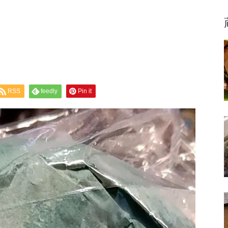
RSS
feedly
Pin it