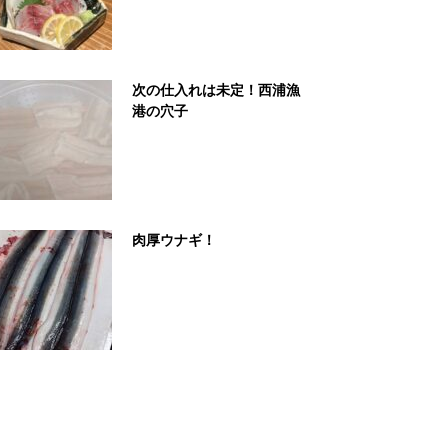
次の仕入れは未定！西浦漁
港の穴子
肉厚ウナギ！