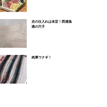
次の仕入れは未定！西浦漁
港の穴子
肉厚ウナギ！