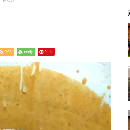
の仕込み！
RSS
feedly
Pin it