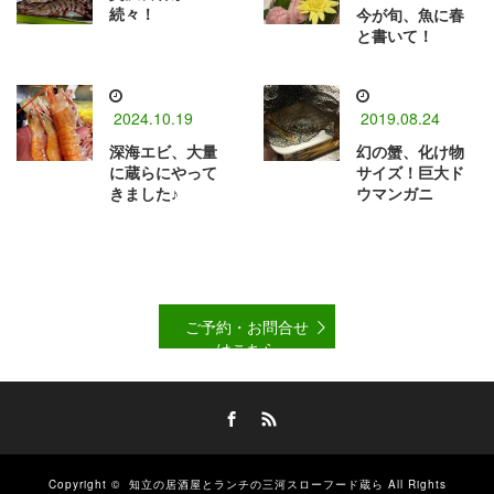
続々！
今が旬、魚に春
と書いて！
2024.10.19
2019.08.24
深海エビ、大量
幻の蟹、化け物
に蔵らにやって
サイズ！巨大ド
きました♪
ウマンガニ
ご予約・お問合せ
はこちら
Facebook
RSS
Copyright ©
知立の居酒屋とランチの三河スローフード蔵ら
All Rights